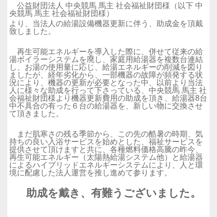
公益財団法人 中央競馬 馬主 社会福祉財団様（以下
中
央競馬 馬主 社会福祉財団
様）
より、当法人の給湯設備機器更新に伴う、助成金を頂戴
致しました。
再生可能エネルギーを導入した際に、併せて従来の給
湯ボイラーシステムを廃し、家庭用給湯器を複数台連結
し、お湯の使用量に応じ、給湯エネルギーの削減を図り
ましたが、経年劣化から、一部機器の故障が頻発する状
況により、機器の更新が必要となった中、以前より当法
人に様々な助成を行って下さっている、
中央競馬 馬主 社
会福祉財団
様
より機器更新費用の助成を頂き、給湯器8台
中不具合の有った６台の給湯器を、新しい物に交換させ
て頂きました。
まだ肌寒さの残る季節から、この先の酷暑の時期、気
持ちの良い入浴サービスを始めとした、福祉サービスを
提供させて頂けますと共に、各種燃料価格高騰の昨今、
再生可能エネルギー（太陽熱給湯システム他）と給湯器
によるハイブリッドエネルギーシステムにより、人と環
境に配慮した法人運営を推し進めて参ります。
助成を戴き、有難うございました。